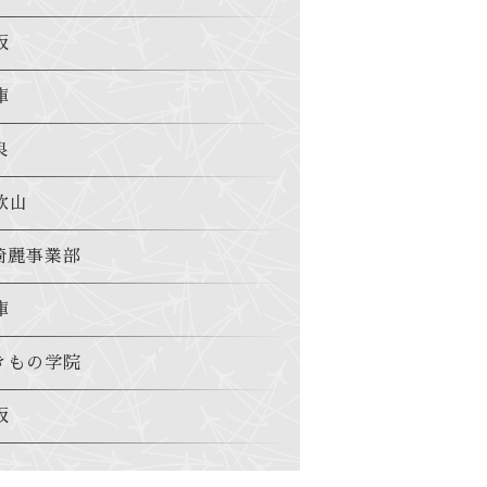
阪
庫
良
歌山
綺麗事業部
庫
きもの学院
阪