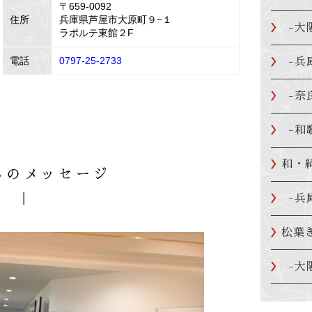
〒659-0092
住所
兵庫県芦屋市大原町９−１
-大
ラポルテ東館２F
電話
0797-25-2733
-兵
-奈
-和
和・
らのメッセージ
-兵
松葉
-大