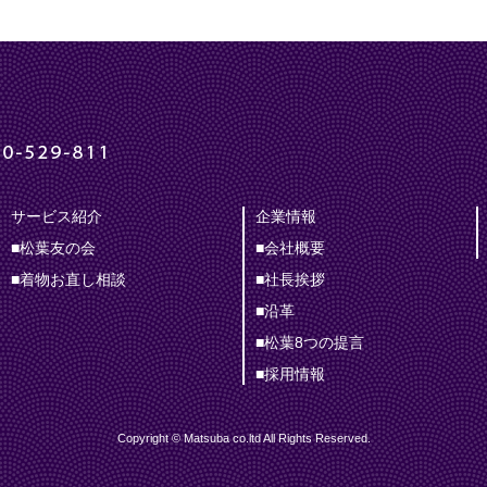
サービス紹介
企業情報
■松葉友の会
■会社概要
■着物お直し相談
■社長挨拶
■沿革
■松葉8つの提言
■採用情報
Copyright © Matsuba co.ltd All Rights Reserved.