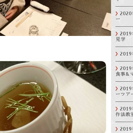
20
ー
20
見学
20
20
食事&
20
ーツア
20
作法教
201