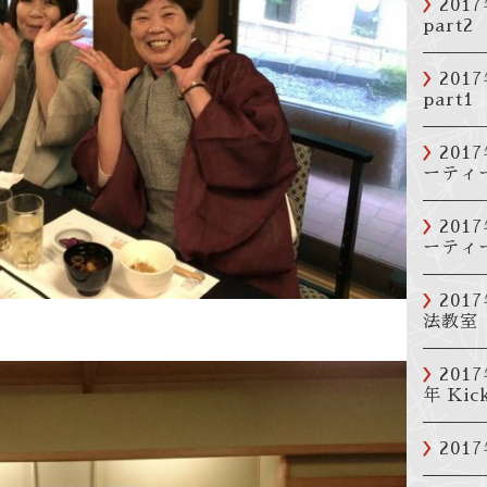
201
part2
20
part1
20
ーティー
20
ーティー
20
法教室
201
年 Kick
201