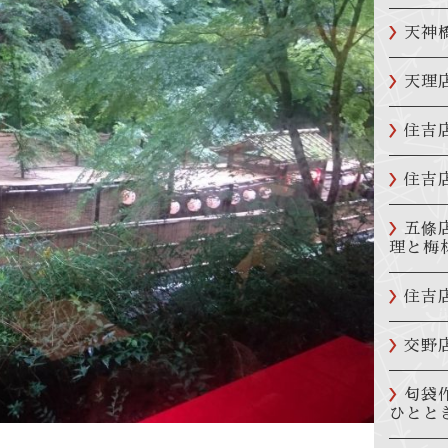
天神
天理
住吉
住吉
五條
理と梅
住吉
交野
匂袋
ひとと