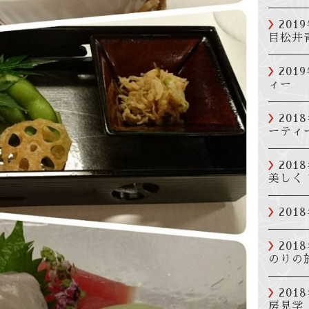
201
目松井
20
ィー
20
ーティ
201
美しく
20
201
のりの
201
房見学