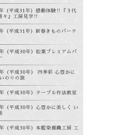
9年（平成31年）感動体験‼️『３代
青々』工房見学‼️
19年（平成31年）新春きものパーテ
18年（平成30年）松葉プレミアムパ
ー
8年（平成30年） 四季彩 心豊かに
 いのりの旅
18年（平成30年）テーブル作法教室
8年（平成30年）心豊かに美しく い
旅
8年（平成30年）本藍染雅織工房 工