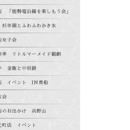
店 「能勢電沿線を楽しもう会」
 杉幸園とふわふわかき氷
店女子会
四季 リトルマーメイド観劇
寺 釜飯と中将餅
店 イベント IN貴船
な会
店のお出かけ 高野山
元町店 イベント