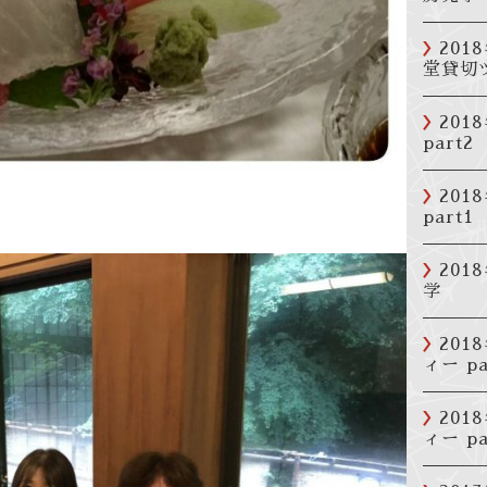
201
堂貸切
201
part2
201
part1
20
学
20
ィー pa
20
ィー pa