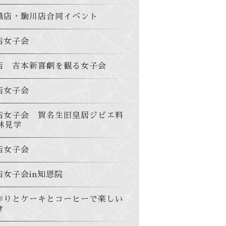
橋店・駒川店合同イベント
店女子会
店 吉本新喜劇を観る女子会
店女子会
店女子会 賀名生旧皇居ジビエ料
林見学
店女子会
店女子会in知恩院
作りとケーキとコーヒーで楽しい
き