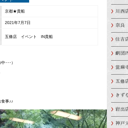
京都★貴船
川西
2021年7月7日
奈良
五條店 イベント IN貴船
住吉
劇団
中･･･）
當麻
♥
五條
きず
食事♪♪
岩出
神戸