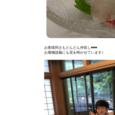
お客様同士もどんどん仲良し♥♥♥
お着物談義にも花を咲かせています♪