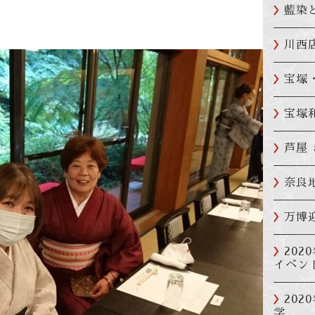
藍染
川西
宝塚
宝塚
芦屋
奈良
万博
202
イベン
20
学