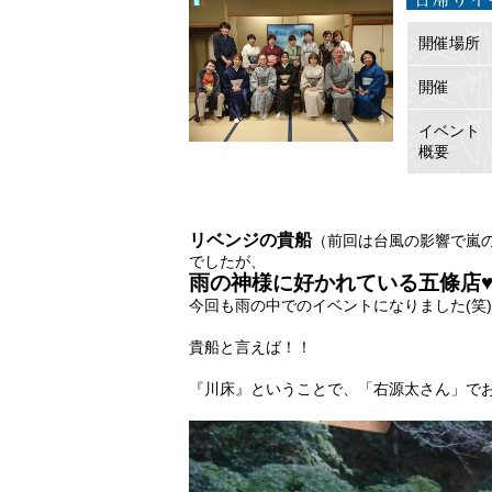
開催場所
開催
イベント
概要
リベンジの貴船
（前回は台風の影響で嵐の
でしたが、
雨の神様に好かれている五條店
今回も雨の中でのイベントになりました(笑)
貴船と言えば！！
『川床』ということで、「右源太さん」でお