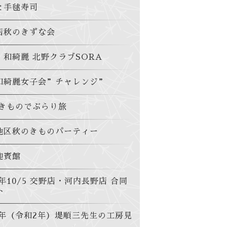
と手毬寿司
店秋のきずな会
・和綺麗 北野クラブSORA
和綺麗女子会”チャレンジ”
 きものでぶらり旅
地区秋のきものパーティー
迎賓館
0年10/5 交野店・河内長野店 合同
ト
20年（令和2年）堤順三先生の工房見